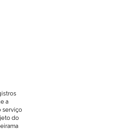
istros
e a
o serviço
jeto do
heirama