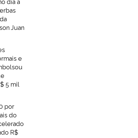
o dia a
verbas
 da
ison Juan
es
ormais e
embolsou
ue
$ 5 mil
0 por
ais do
celerado
ando R$