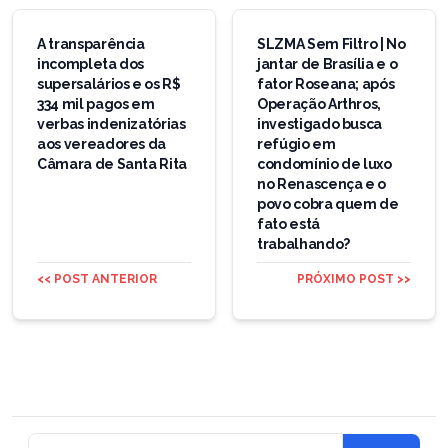
Navegação
de
A transparência
SLZMA Sem Filtro | No
incompleta dos
jantar de Brasília e o
Post
supersalários e os R$
fator Roseana; após
334 mil pagos em
Operação Arthros,
verbas indenizatórias
investigado busca
aos vereadores da
refúgio em
Câmara de Santa Rita
condomínio de luxo
no Renascença e o
povo cobra quem de
fato está
trabalhando?
<< POST ANTERIOR
PRÓXIMO POST >>