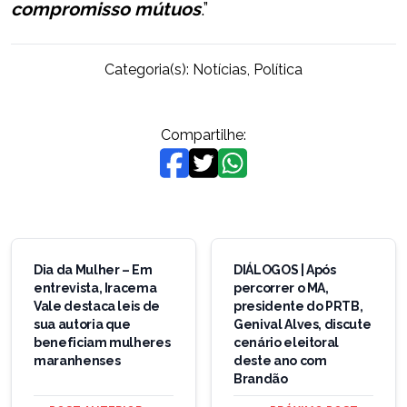
compromisso mútuos
.”
Categoria(s):
Notícias
,
Política
Compartilhe:
Navegação
de
Dia da Mulher – Em
DIÁLOGOS | Após
entrevista, Iracema
percorrer o MA,
Post
Vale destaca leis de
presidente do PRTB,
sua autoria que
Genival Alves, discute
beneficiam mulheres
cenário eleitoral
maranhenses
deste ano com
Brandão