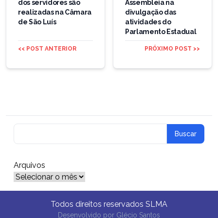
dos servidores são
Assembleia na
realizadas na Câmara
divulgação das
de São Luís
atividades do
Parlamento Estadual
<< POST ANTERIOR
PRÓXIMO POST >>
Arquivos
Arquivos
Todos direitos reservados SLMA
Desenvolvido por
Glécio Santos