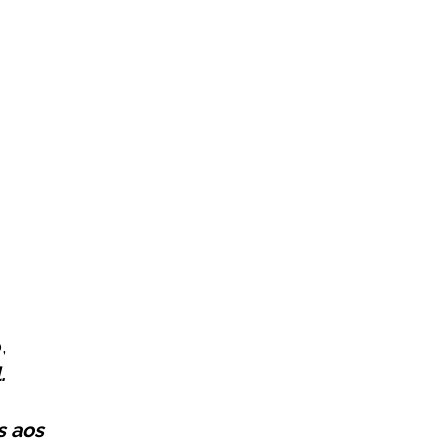
,
.
s aos