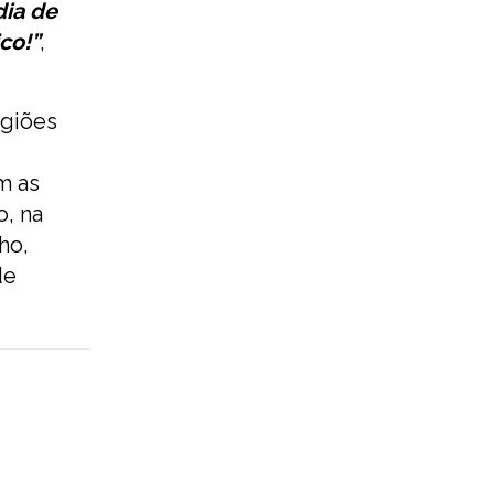
dia de
co!”
,
egiões
m as
o, na
ho,
de