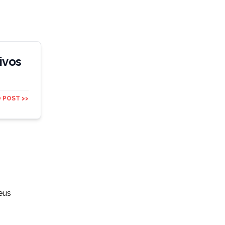
ivos
 POST >>
eus