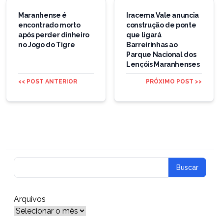
Navegação
de
Maranhense é
Iracema Vale anuncia
encontrado morto
construção de ponte
Post
após perder dinheiro
que ligará
no Jogo do Tigre
Barreirinhas ao
Parque Nacional dos
Lençóis Maranhenses
<< POST ANTERIOR
PRÓXIMO POST >>
Arquivos
Arquivos