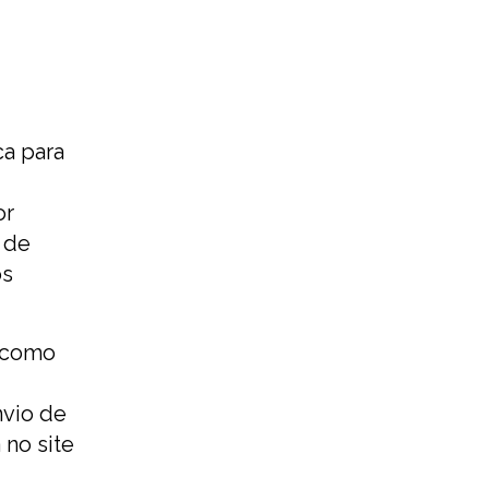
ca para
or
 de
os
) como
nvio de
no site