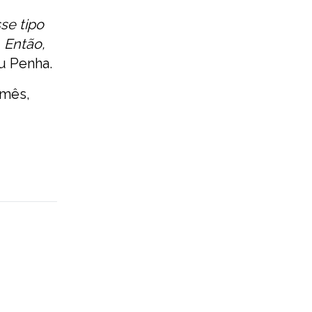
se tipo
 Então,
u Penha.
 mês,