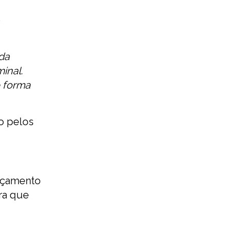
o
da
inal.
e forma
o pelos
Orçamento
ara que