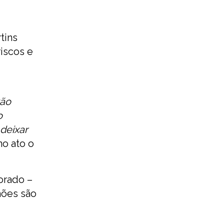
tins
iscos e
vão
o
deixar
no ato o
orado –
hões são