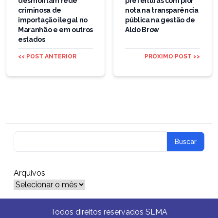
desmontam rede
prefeituras com pior
Post
criminosa de
nota na transparência
importação ilegal no
pública na gestão de
Maranhão e em outros
Aldo Brow
estados
<< POST ANTERIOR
PRÓXIMO POST >>
Arquivos
Arquivos
Todos direitos reservados SLMA