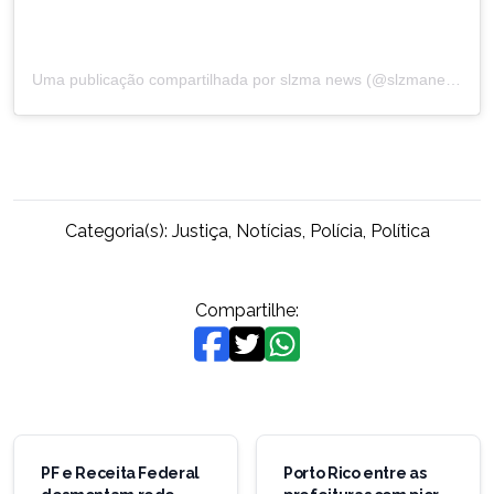
Uma publicação compartilhada por slzma news (@slzmanews)
Categoria(s):
Justiça
,
Notícias
,
Polícia
,
Política
Compartilhe:
Navegação
de
PF e Receita Federal
Porto Rico entre as