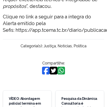
propósitos
”, destacou.
Clique no link a seguir para a íntegra do
Alerta emitido pela
Sefis:
https://app.tcema.tc.br/diario/publica
Categoria(s):
Justiça
,
Notícias
,
Política
Compartilhe:
Navegação
de
VÍDEO: Abordagem
Pesquisa da Dinâmica
policial termina em
Consultoria é
Post