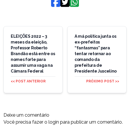
Navegação
de
ELEIÇÕES 2022 – 3
A má politica junta os
meses da eleição,
ex-prefeitos
Post
Professor Roberto
“fantasmas” para
Brandão está entre os
tentar retornar ao
nomes forte para
comando da
assumir uma vaga na
prefeitura de
Câmara Federal
Presidente Juscelino
<< POST ANTERIOR
PRÓXIMO POST >>
Deixe um comentário
Você precisa fazer o
login
para publicar um comentário.