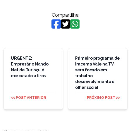
Compartilhe:
Navegação
de
URGENTE:
Primeiro programa de
Empresário Nando
Iracema Vale na TV
Post
Net de Turiaçu é
será focado em
executado a tiros
trabalho,
desenvolvimento e
olhar social
<< POST ANTERIOR
PRÓXIMO POST >>