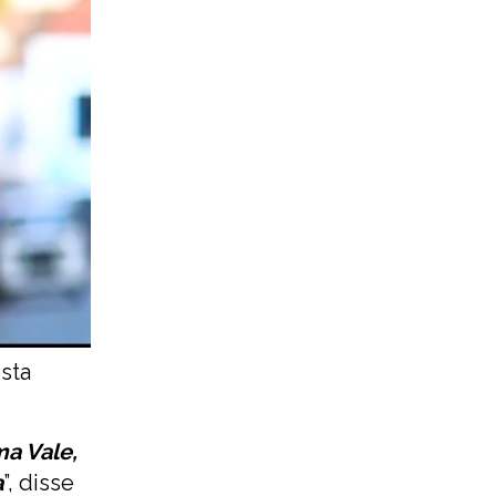
esta
ma Vale,
a
”, disse