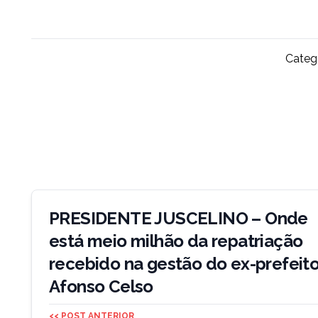
Catego
Navegação
de
PRESIDENTE JUSCELINO – Onde
Post
está meio milhão da repatriação
recebido na gestão do ex-prefeit
Afonso Celso
<< POST ANTERIOR