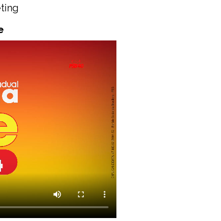
ting
e