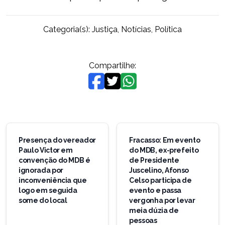
Categoria(s):
Justiça
,
Notícias
,
Política
Compartilhe:
Navegação
de
Presença do vereador
Fracasso: Em evento
Paulo Victor em
do MDB, ex-prefeito
Post
convenção do MDB é
de Presidente
ignorada por
Juscelino, Afonso
inconveniência que
Celso participa de
logo em seguida
evento e passa
some do local
vergonha por levar
meia dúzia de
pessoas