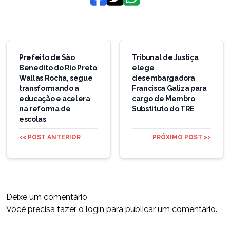
Navegação
de
Prefeito de São
Tribunal de Justiça
Benedito do Rio Preto
elege
Post
Wallas Rocha, segue
desembargadora
transformando a
Francisca Galiza para
educação e acelera
cargo de Membro
na reforma de
Substituto do TRE
escolas
<< POST ANTERIOR
PRÓXIMO POST >>
Deixe um comentário
Você precisa fazer o
login
para publicar um comentário.