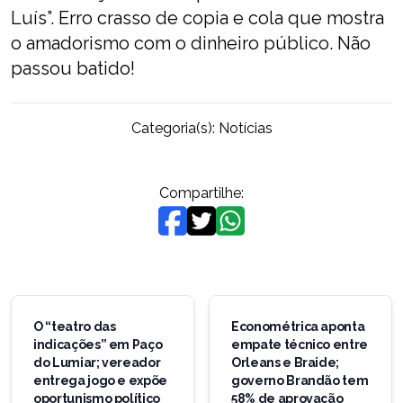
Luís”. Erro crasso de copia e cola que mostra
o amadorismo com o dinheiro público. Não
passou batido!
Categoria(s):
Notícias
Compartilhe:
Navegação
de
O “teatro das
Econométrica aponta
indicações” em Paço
empate técnico entre
Post
do Lumiar; vereador
Orleans e Braide;
entrega jogo e expõe
governo Brandão tem
oportunismo político
58% de aprovação