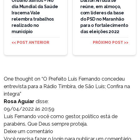
de
Urbano Santos – No
Dalton Arruda se
dia Mundial da Saúde
reúne, em almoço,
Post
Iracema Vale
com líderes da base
relembra trabalhos
do PSD no Maranhão
realizado no
para o fortalecimento
município
das eleições 2022
<< POST ANTERIOR
PRÓXIMO POST >>
One thought on “
O Prefeito Luis Fernando concedeu
entrevista para a Rádio Timbira, de São Luís; Confira na
integra
”
Rosa Aguiar
disse:
09/04/2022 às 20:59
Luís Fernando você como gestor, político está de
parabéns. Que Deus sempre proteja.
Deixe um comentário
Você precisa fazer o
login
para publicar um comentário.