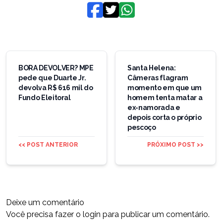
Navegação
de
BORA DEVOLVER? MPE
Santa Helena:
pede que Duarte Jr.
Câmeras flagram
Post
devolva R$ 616 mil do
momento em que um
Fundo Eleitoral
homem tenta matar a
ex-namorada e
depois corta o próprio
pescoço
<< POST ANTERIOR
PRÓXIMO POST >>
Deixe um comentário
Você precisa fazer o
login
para publicar um comentário.