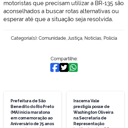
motoristas que precisam utilizar a BR-135 são
aconselhados a buscar rotas alternativas ou
esperar até que a situação seja resolvida.
Categoria(s):
Comunidade
,
Justiça
,
Notícias
,
Polícia
Compartilhe:
Navegação
de
Prefeitura de São
Iracema Vale
Benedito do Rio Preto
prestigia posse de
Post
(MA) inicia maratona
Washington Oliveira
em comemoração ao
na Secretaria de
Aniversário de 75 anos
Representação