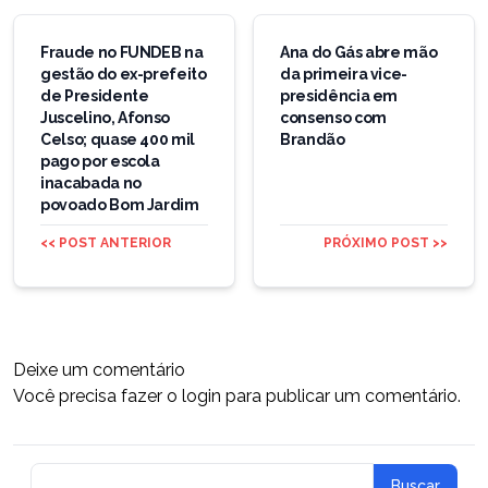
Navegação
de
Fraude no FUNDEB na
Ana do Gás abre mão
gestão do ex-prefeito
da primeira vice-
Post
de Presidente
presidência em
Juscelino, Afonso
consenso com
Celso; quase 400 mil
Brandão
pago por escola
inacabada no
povoado Bom Jardim
<< POST ANTERIOR
PRÓXIMO POST >>
Deixe um comentário
Você precisa fazer o
login
para publicar um comentário.