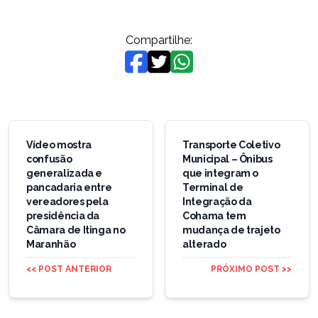
Compartilhe:
Navegação
de
Vídeo mostra
Transporte Coletivo
confusão
Municipal – Ônibus
Post
generalizada e
que integram o
pancadaria entre
Terminal de
vereadores pela
Integração da
presidência da
Cohama tem
Câmara de Itinga no
mudança de trajeto
Maranhão
alterado
<< POST ANTERIOR
PRÓXIMO POST >>