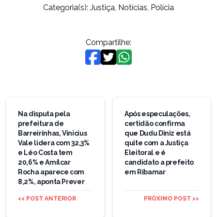
Categoria(s):
Justiça
,
Notícias
,
Polícia
Compartilhe:
Navegação
de
Na disputa pela
Após especulações,
prefeitura de
certidão confirma
Post
Barreirinhas, Vinicius
que Dudu Diniz está
Vale lidera com 32,3%
quite com a Justiça
e Léo Costa tem
Eleitoral e é
20,6% e Amílcar
candidato a prefeito
Rocha aparece com
em Ribamar
8,2%, aponta Prever
<< POST ANTERIOR
PRÓXIMO POST >>