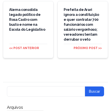
Navegação
de
Alema consolida
Prefeita de Arari
legado político de
ignora a constituição
Post
Rosa Castro com
e quer contratar 700
busto e nome na
funcionários com
Escola do Legislativo
salário vergonhoso;
vereadores tentam
derrubar o veto
<< POST ANTERIOR
PRÓXIMO POST >>
Arquivos