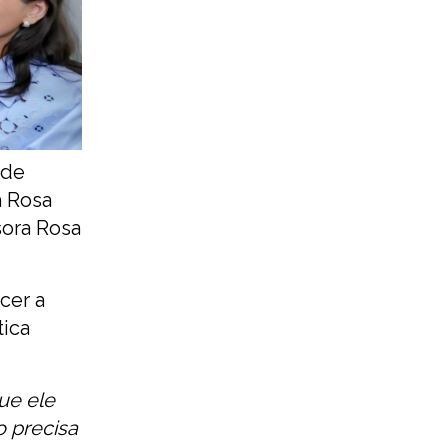
 de
a Rosa
sora Rosa
cer a
tica
ue ele
 precisa