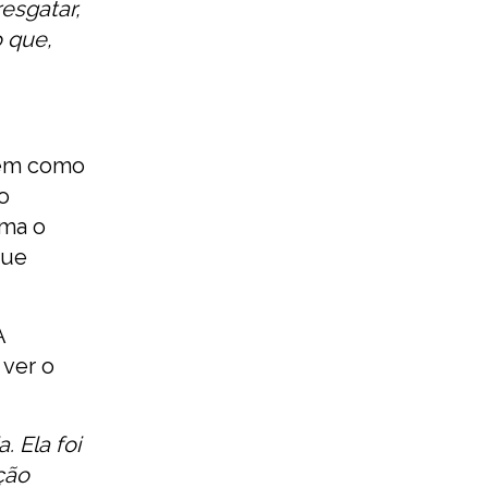
resgatar,
o que,
tem como
o
rma o
que
A
 ver o
 Ela foi
ção