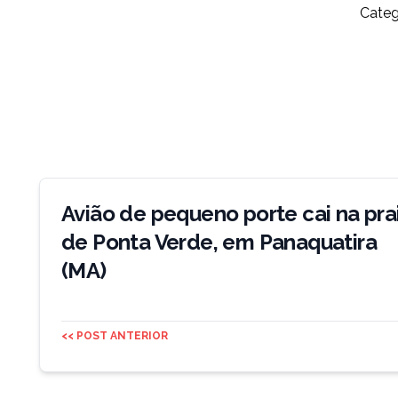
Categ
Navegação
de
Avião de pequeno porte cai na pra
Post
de Ponta Verde, em Panaquatira
(MA)
<< POST ANTERIOR