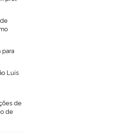
 de
smo
h para
ão Luís
ações de
ão de