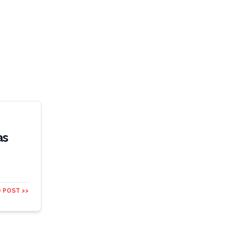
às
 POST >>