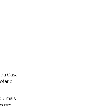
 da Casa
etário
ou mais
m prol