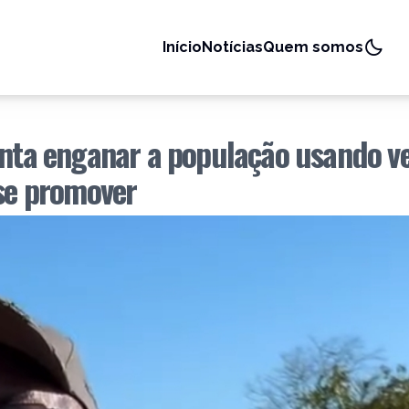
Início
Notícias
Quem somos
enta enganar a população usando v
 se promover