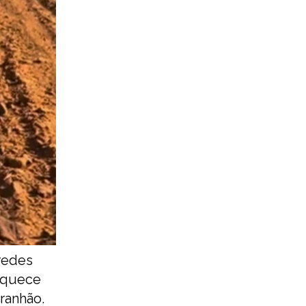
redes
esquece
ranhão.