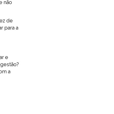
e não
dez de
r para a
ar e
 gestão?
com a