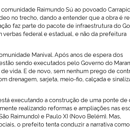
a a comunidade Raimundo Sú ao povoado Carrapi
deo no trecho, dando a entender que a obra é r
ação faz parte do pacote de infraestrutura do G
 verbas federal e estadual, e não da prefeitura
 comunidade Manival. Após anos de espera dos
 estão sendo executados pelo Governo do Maran
 de vida. E de novo, sem nenhum prego de contr
com drenagem, sarjeta, meio-fio, calçada e sinali
está executando a construção de uma ponte de 
ente realizando reformas e ampliações nas es
(São Raimundo) e Paulo XI (Novo Belém). Mas,
iais, o prefeito tenta conduzir a narrativa com