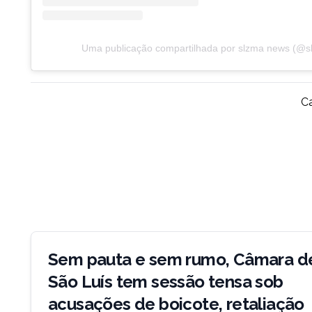
Uma publicação compartilhada por slzma news (@
Ca
Navegação
de
Sem pauta e sem rumo, Câmara d
Post
São Luís tem sessão tensa sob
acusações de boicote, retaliação