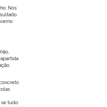
cho. Nos
esultado
overno
hão,
apartida
zação
concreto
colas
o se tudo