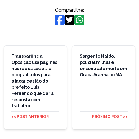
Compartilhe:
Navegação
de
Transparência:
Sargento Naldo,
Oposição usa paginas
policial militar é
Post
nas redes sociais e
encontrado morto em
blogs aliados para
Graça Aranha no MA
atacar gestão do
prefeito Luís
Fernando que dar a
resposta com
trabalho
<< POST ANTERIOR
PRÓXIMO POST >>