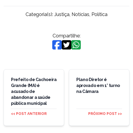
Categoria(s):
Justiça
,
Notícias
,
Política
Compartilhe:
Navegação
de
Prefeito de Cachoeira
Plano Diretor é
Grande (MA) é
aprovado em 1° turno
Post
acusado de
na Câmara
abandonar a saúde
pública municipal
<< POST ANTERIOR
PRÓXIMO POST >>