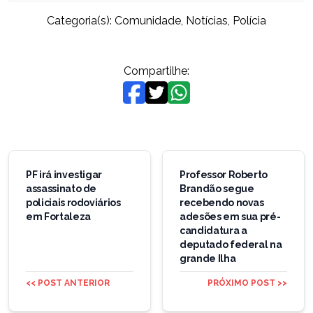
Categoria(s):
Comunidade
,
Notícias
,
Polícia
Compartilhe:
Navegação
de
PF irá investigar
Professor Roberto
assassinato de
Brandão segue
Post
policiais rodoviários
recebendo novas
em Fortaleza
adesões em sua pré-
candidatura a
deputado federal na
grande Ilha
<< POST ANTERIOR
PRÓXIMO POST >>