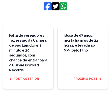
Navegação
de
Falta de vereadores
Idosa de 97 anos,
faz sessão da Câmara
morta há mais de 24
Post
de São Luís durar 1
horas, é levada ao
minuto e 20
MPF pelo filho
segundos, com
chance de entrar para
o Guinness World
Records
<< POST ANTERIOR
PRÓXIMO POST >>