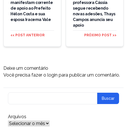
manifestam corrente
professora Cássia
Post
de apoio ao Prefeito
segue recebendo
Hélon Costa e sua
novas adesões, Thays
esposa Iracema Vale
Campos anuncia seu
apoio
<< POST ANTERIOR
PRÓXIMO POST >>
Deixe um comentário
Você precisa fazer o
login
para publicar um comentário.
Arquivos
Arquivos