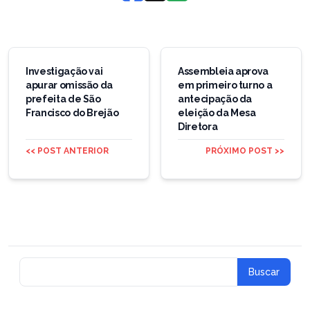
Navegação
de
Investigação vai
Assembleia aprova
apurar omissão da
em primeiro turno a
Post
prefeita de São
antecipação da
Francisco do Brejão
eleição da Mesa
Diretora
<< POST ANTERIOR
PRÓXIMO POST >>