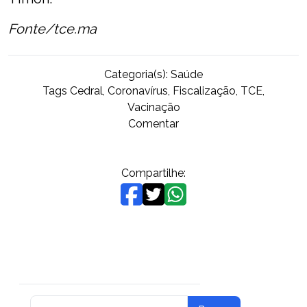
Fonte/tce.ma
Categoria(s):
Saúde
Tags
Cedral
,
Coronavírus
,
Fiscalização
,
TCE
,
Vacinação
on
Comentar
Cedral
pode
ser
Compartilhe:
penalizado
pelo
TCE
por
não
publicar
plano
de