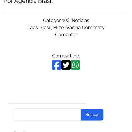
Por Agência Brasil
Categoria(s):
Notícias
Tags
Brasil
,
Pfizer
,
Vacina Comirnaty
on
Comentar
Anvisa
autoriza
vacina
Compartilhe:
da
Pfizer
para
crianças
a
partir
de
12
anos