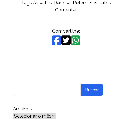
Tags
Assaltos
,
Raposa
,
Refém
,
Suspeitos
on
Comentar
Raposa-
Três
homens
Compartilhe:
invadem
casa
e
fazem
família
refém;
os
suspeitos
foram
presos
Arquivos
Arquivos