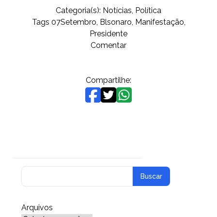
Categoria(s):
Notícias
,
Política
Tags
07Setembro
,
Blsonaro
,
Manifestação
,
Presidente
on
Comentar
São
Luís
–
Compartilhe:
Manifestantes
fazem
ato
a
favor
do
presidente
Bolsonaro
na
Capital
Arquivos