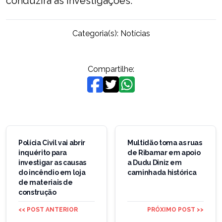
conduzirá as investigações.
Categoria(s):
Notícias
Compartilhe:
Navegação
de
Polícia Civil vai abrir
Multidão toma as ruas
inquérito para
de Ribamar em apoio
Post
investigar as causas
a Dudu Diniz em
do incêndio em loja
caminhada histórica
de materiais de
construção
<< POST ANTERIOR
PRÓXIMO POST >>