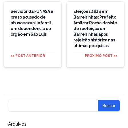
Navegação
de
Servidor da FUNASA é
Eleições 2024 em
preso acusado de
Barreirinhas: Prefeito
Post
abuso sexual infantil
Amílcar Rocha desiste
em dependência do
de reeleição em
órgão em São Luís
Barreirinhas após
rejeição histórica nas
ultimas pesquisas
<< POST ANTERIOR
PRÓXIMO POST >>
Arquivos