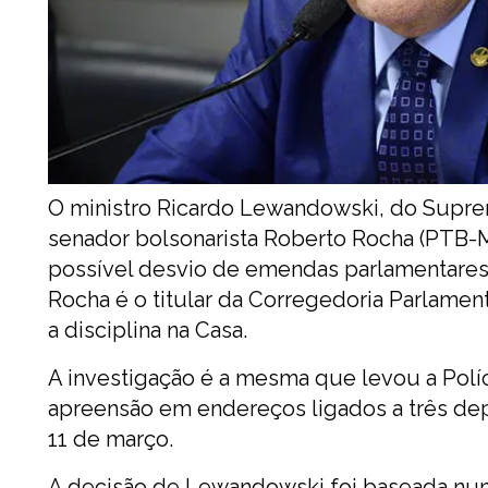
O ministro Ricardo Lewandowski, do Suprem
senador bolsonarista Roberto Rocha (PTB-M
possível desvio de emendas parlamentares
Rocha é o titular da Corregedoria Parlame
a disciplina na Casa.
A investigação é a mesma que levou a Políc
apreensão em endereços ligados a três dep
11 de março.
A decisão de Lewandowski foi baseada num