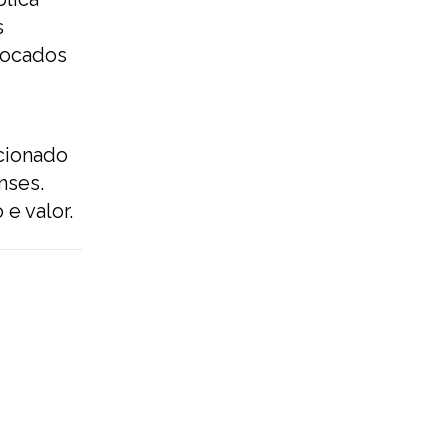
s
rocados
cionado
nses.
e valor.