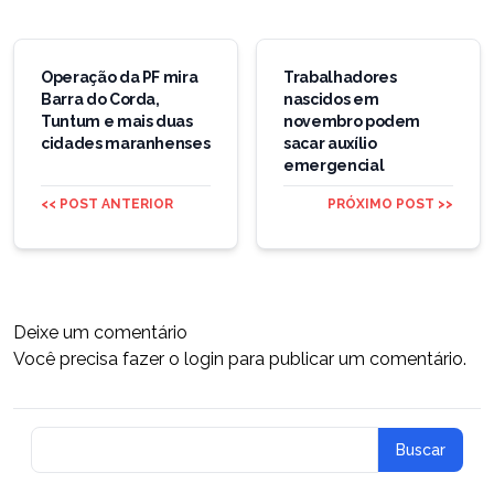
Navegação
de
Operação da PF mira
Trabalhadores
Barra do Corda,
nascidos em
Post
Tuntum e mais duas
novembro podem
cidades maranhenses
sacar auxílio
emergencial
<< POST ANTERIOR
PRÓXIMO POST >>
Deixe um comentário
Você precisa fazer o
login
para publicar um comentário.