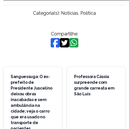
Categoria(s):
Notícias
,
Política
Compartilhe:
Navegação
de
Sanguessuga: O ex-
Professora Cássia
prefeito de
surpreende com
Post
Presidente Juscelino
grande carreata em
deixou obras
São Luís
inacabadas e sem
ambulância na
cidade; veja o carro
que era usado no
transporte de
pacientes