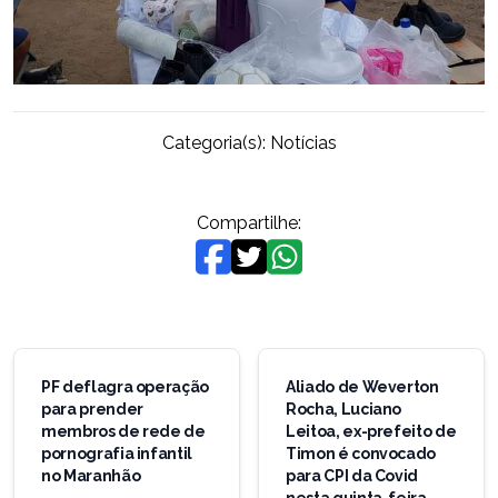
Categoria(s):
Notícias
Compartilhe:
Navegação
de
PF deflagra operação
Aliado de Weverton
para prender
Rocha, Luciano
Post
membros de rede de
Leitoa, ex-prefeito de
pornografia infantil
Timon é convocado
no Maranhão
para CPI da Covid