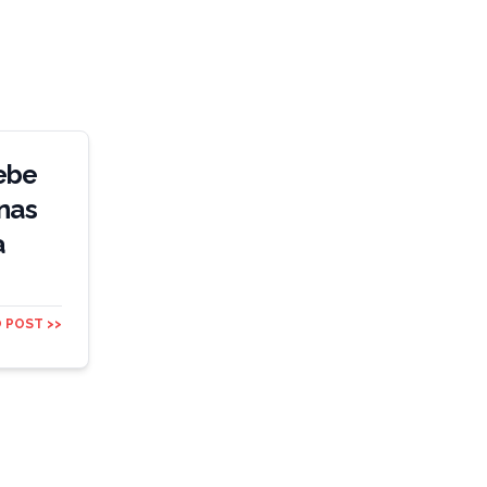
ebe
nas
a
 POST >>