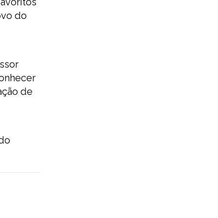
avoritos
ovo do
ssor
conhecer
ação de
ado