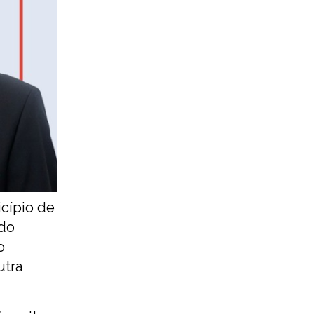
cípio de
 do
o
utra