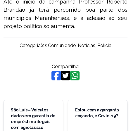
Até o início da campanha Professor Roberto
Brandão já terá percorrido boa parte dos
municípios Maranhenses, e à adesão ao seu
projeto político só aumenta.
Categoria(s):
Comunidade
,
Notícias
,
Polícia
Compartilhe:
Navegação
de
São Luís – Veículos
Estou com a garganta
dados em garantia de
coçando, é Covid-19?
Post
empréstimo ilegais
com agiotas são