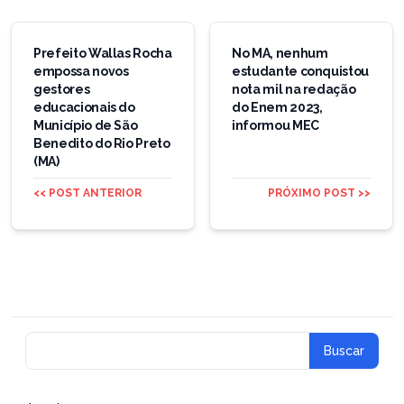
Navegação
de
Prefeito Wallas Rocha
No MA, nenhum
empossa novos
estudante conquistou
Post
gestores
nota mil na redação
educacionais do
do Enem 2023,
Município de São
informou MEC
Benedito do Rio Preto
(MA)
<< POST ANTERIOR
PRÓXIMO POST >>