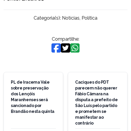
Categoria(s):
Notícias
,
Política
Compartilhe:
Navegação
de
PL de Iracema Vale
Caciques do PDT
sobre preservação
parecem não querer
Post
dos Lençóis
Fábio Câmara na
Maranhenses será
disputa a prefeito de
sancionado por
São Luís pelo partido
Brandão nesta quinta
e prometem se
manifestar ao
contrário