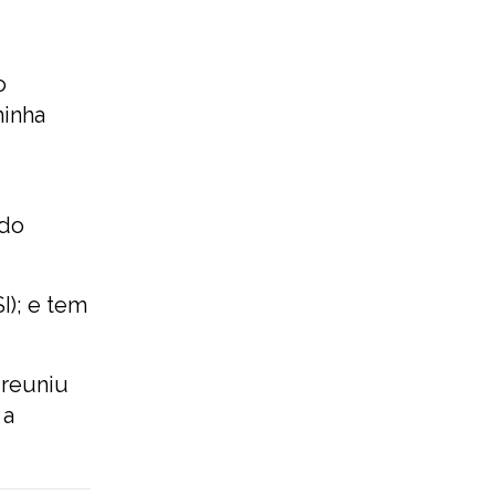
o
minha
 do
I); e tem
 reuniu
 a