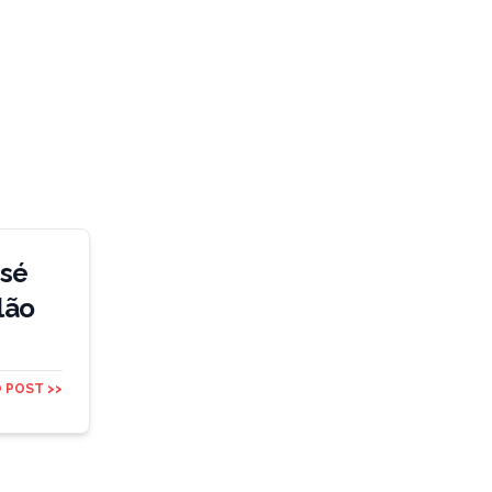
osé
lão
 POST >>