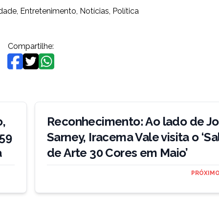
dade
,
Entretenimento
,
Notícias
,
Política
Compartilhe:
,
Reconhecimento: Ao lado de J
359
Sarney, Iracema Vale visita o ‘Sa
a
de Arte 30 Cores em Maio’
PRÓXIMO