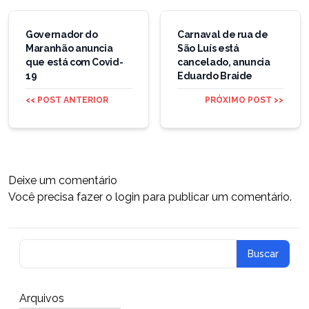
Navegação
de
Governador do
Carnaval de rua de
Maranhão anuncia
São Luís está
Post
que está com Covid-
cancelado, anuncia
19
Eduardo Braide
<< POST ANTERIOR
PRÓXIMO POST >>
Deixe um comentário
Você precisa fazer o
login
para publicar um comentário.
Arquivos