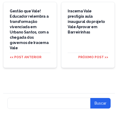
Navegação
de
Gestão que Vale!
Iracema Vale
Educador relembra a
prestigia aula
Post
transformação
inaugural do projeto
vivenciada em
Vale Aprovar em
Urbano Santos, com a
Barreirinhas
chegada dos
governos de Iracema
Vale
<< POST ANTERIOR
PRÓXIMO POST >>