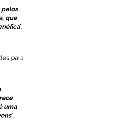
 pelos
e, que
néfica
”,
des para
a
erece
 é uma
vens
”,