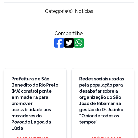
Categoria(s):
Notícias
Compartilhe:
Navegação
de
Prefeitura de São
Redes sociais usadas
Benedito do Rio Preto
pela população para
Post
(MA) constrói ponte
desabafar sobre a
em madeira para
organização do São
promover
João de Ribamar na
acessibilidade aos
gestão do Dr. Julinho.
moradores do
“O pior de todos os
Povoado Lagoa da
tempos”
Lúcia